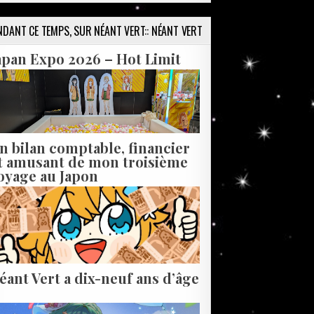
NDANT CE TEMPS, SUR NÉANT VERT:: NÉANT VERT
apan Expo 2026 – Hot Limit
n bilan comptable, financier
t amusant de mon troisième
oyage au Japon
éant Vert a dix-neuf ans d’âge