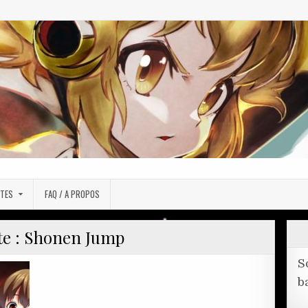
TES
FAQ / A PROPOS
te :
Shonen Jump
S
b