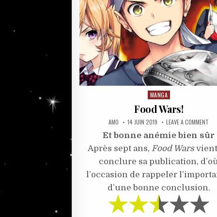
MANGA
Posted
in
Food Wars!
AUTHOR:
PUBLISHED
ON
AMO
14 JUIN 2019
LEAVE A COMMENT
DATE:
FO
WA
Et bonne anémie bien sûr
Après sept ans,
Food Wars
vient
conclure sa publication, d’o
l’occasion de rappeler l’import
d’une bonne conclusion.