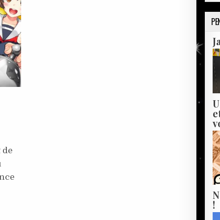
PE
J
U
e
v
OD
RS!
 de
ù
ance
N
!