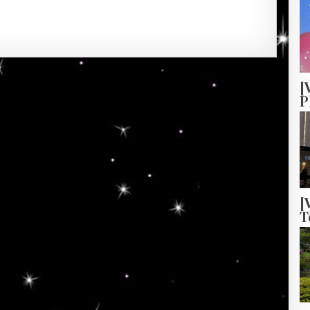
[
P
[
T