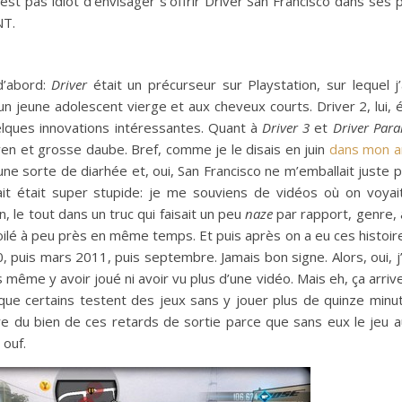
n’est pas idiot d’envisager s’offrir Driver San Francisco dans ses 
NT.
d’abord:
Driver
était un précurseur sur Playstation, sur lequel j
jeune adolescent vierge et aux cheveux courts. Driver 2, lui, é
uelques innovations intéressantes. Quant à
Driver 3
et
Driver Paral
yen et grosse daube. Bref, comme je le disais en juin
dans mon ar
une sorte de diarhée et, oui, San Francisco ne m’emballait juste 
it était super stupide: je me souviens de vidéos où on voyai
, le tout dans un truc qui faisait un peu
naze
par rapport, genre, a
ilé à peu près en même temps. Et puis après on a eu ces histoir
 puis mars 2011, puis septembre. Jamais bon signe. Alors, oui, j
s même y avoir joué ni avoir vu plus d’une vidéo. Mais eh, ça arriv
t que certains testent des jeux sans y jouer plus de quinze minu
e du bien de ces retards de sortie parce que sans eux le jeu a
 ouf.