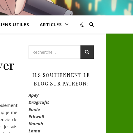
LIENS UTILES
ARTICLES
ver
ILS SOUTIENNENT LE
BLOG SUR PATREON:
Apey
Dragicafit
Seulement
Emile
oup je me
Ethwall
 envie de
Kmeuh
. Je suis
Lama