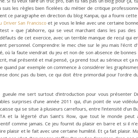
me. Si tu veux faire un truc pro, bah tu fais pas un blog pour ça, t
 suis les règles bien ficelées du métier de critique professionne
ment ce paragraphe en direction du blog Kanpai, qui a fourni cett
u Driver San Francisco
et je vous le linke avec une certaine bonn
est » que j’abhorre, qui se veut marchant dans les pas des c
défauts de cet exercice, avec un terrible manque de recul qui en
t personnel. Comprendre: le mec chie sur le jeu mais l’écrit d’
é, où la faute viendrait du jeu et non de son absence de bonnes 
crit, mal présenté et mal pensé, ça prend tout au sérieux et ça n
ire quand par exemple on commence à considérer les graphism
ense donc pas du bien, ce qui doit être primordial pour l’ordre 
 gueule me sert surtout d’introduction pour vous présenter Dr
éables surprises d’une année 2011 qui, d’un point de vue vidéol
aisse qui se situe à plusieurs carrefours, entre l’intensité d’un Bu
GTA et la légerté d’un Saint’s Row, que tout le monde peut 
entif comme jamais. Ce jeu fournit du plaisir en barre et si il n’e
re plaisir et le fait avec une certaine humilité. Et ça fait plaisir. 