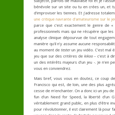
subjectif, parfois de mauvaise foi et je l’assu
bénévole sur un site ou tu en crées un, et tu
d’improviser les tiennes. Et j’adresse totale
une critique navrante d’amateurisme sur le je
parce que c’est exactement le genre de « t
professionnels mais qui ne récupère que les 
analyse clinique dépourvue de tout engagemen
manière qu’il n’y assume aucune responsabilit
au moment de
tester
un jeu vidéo. C’est mal é
jeu que sur des critères de
kikoo
– c’est à d
un des intérêts majeurs d’un jeu -. Je n’en p
vous en conviendrez.
Mais bref, vous vous en doutez, ce coup de
Francisco qui est, de loin, une des plus agr
cesse de m’enchanter. On a donc ici un jeu de c
fun d’un Need for Speed, la liberté d’un 
véritablement grand public, en plus d’être inv
pour révolutionner, il est clairement là pour fai