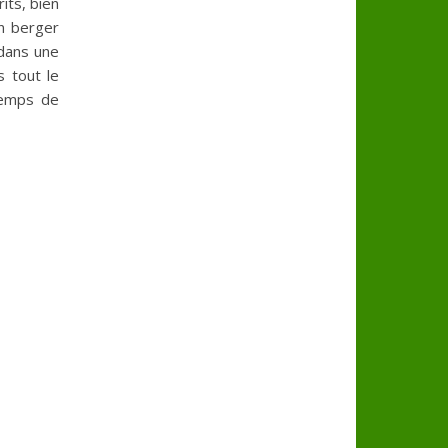
its, bien
un berger
 dans une
s tout le
temps de