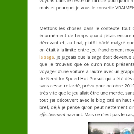
voyons dans le reste de l’article pourquoi il 
mois et pourquoi je vous le conseille VRAIME
Mettons les choses dans le contexte tout 
énormément de temps quand j’étais encore un 
décevant et, au final, plutôt bâclé malgré q
on était à la limite entre jeu franchement mo
la saga
, je jugeais que la saga était devenue 
que je trouvais que ce qu’on nous présenta
voyager d’une voiture à l’autre avec un grappin
de Need for Speed Hot Pursuit qui a été dévo
sans cesse retardé, prévu pour octobre 2010,
très vite que le jeu allait être une merde, san
tout j’ai découvert avec le blog cité en hau
bref, déjà je pense qu’on peut nettement dir
effectivement
navrant. Mais ce n’est pas le cas,