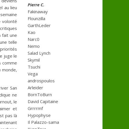
u deviens
Pierre C.
l au lieu
Fakinaway
e semaine
Flounzilla
e volonté
GarthLeder
ritiques
Kao
 fait une
Narc0
une telle
Nemo
priorités
Salad Lynch
e juge le
Skymil
es comme
Tsuchi
du monde,
Vega
androspoulos
Arleider
iver San
BornToBurn
udique ne
David Capitaine
rnout, le
Grrrrmf
aimer et
Hypophyse
st pas là
Il Palazzo-sama
Maintenant