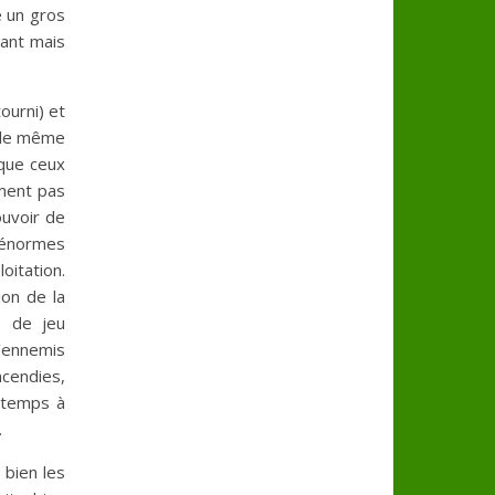
e un gros
sant mais
ourni) et
t le même
 que ceux
ement pas
ouvoir de
d’énormes
oitation.
ion de la
e de jeu
’ennemis
ncendies,
n temps à
.
 bien les