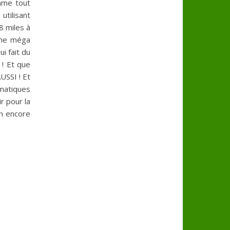
amme tout
utilisant
8 miles à
hème méga
i fait du
 ! Et que
USSI ! Et
ématiques
r pour la
en encore