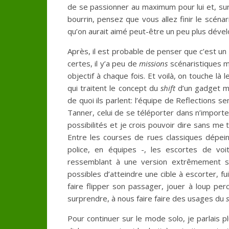
de se passionner au maximum pour lui et, sur
bourrin, pensez que vous allez finir le scénar
qu’on aurait aimé peut-être un peu plus déve
Après, il est probable de penser que c’est un 
certes, il y’a peu de
missions
scénaristiques m
objectif à chaque fois. Et voilà, on touche là 
qui traitent le concept du
shift
d’un gadget ma
de quoi ils parlent: l’équipe de Reflections se
Tanner, celui de se téléporter dans n’import
possibilités et je crois pouvoir dire sans me
Entre les courses de rues classiques dépeint
police, en équipes -, les escortes de vo
ressemblant à une version extrêmement si
possibles d’atteindre une cible à escorter, f
faire flipper son passager, jouer à loup pe
surprendre, à nous faire faire des usages du
s
Pour continuer sur le mode solo, je parlais 