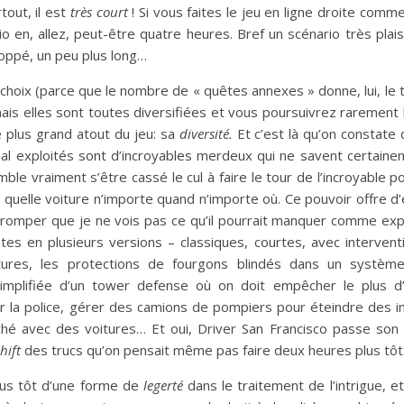
tout, il est
très court
! Si vous faites le jeu en ligne droite comm
io en, allez, peut-être quatre heures. Bref un scénario très plai
loppé, un peu plus long…
choix (parce que le nombre de « quêtes annexes » donne, lui, le t
ais elles sont toutes diversifiées et vous poursuivrez raremen
le plus grand atout du jeu: sa
diversité.
Et c’est là qu’on constate
l exploités sont d’incroyables merdeux qui ne savent certain
mble vraiment s’être cassé le cul à faire le tour de l’incroyable p
e quelle voiture n’importe quand n’importe où. Ce pouvoir offre 
 tromper que je ne vois pas ce qu’il pourrait manquer comme expl
es en plusieurs versions – classiques, courtes, avec intervent
itures, les protections de fourgons blindés dans un systèm
mplifiée d’un tower defense où on doit empêcher le plus d
uir la police, gérer des camions de pompiers pour éteindre des i
rché avec des voitures… Et oui, Driver San Francisco passe so
hift
des trucs qu’on pensait même pas faire deux heures plus tôt
plus tôt d’une forme de
legerté
dans le traitement de l’intrigue, et