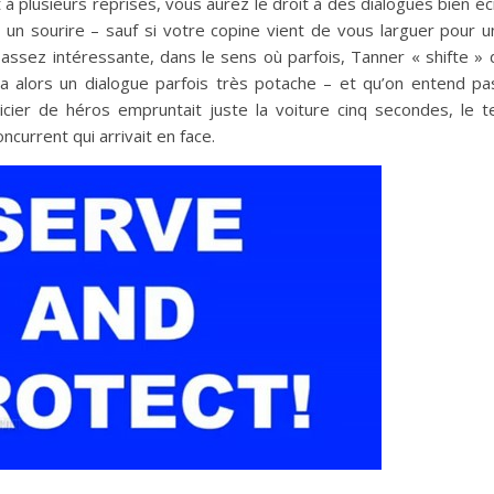
 à plusieurs reprises, vous aurez le droit à des dialogues bien écr
 un sourire – sauf si votre copine vient de vous larguer pour 
 assez intéressante, dans le sens où parfois, Tanner « shifte »
a alors un dialogue parfois très potache – et qu’on entend pa
cier de héros empruntait juste la voiture cinq secondes, le 
oncurrent qui arrivait en face.