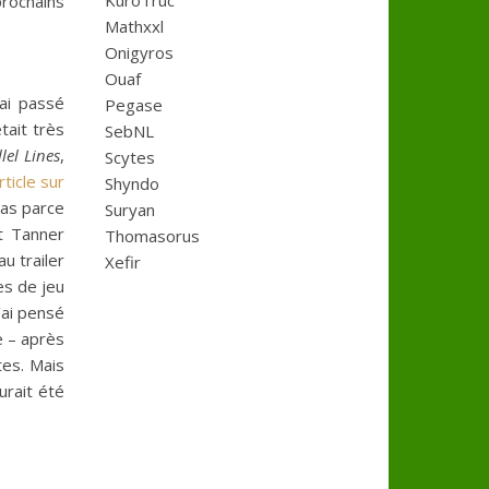
KuroTruc
prochains
Mathxxl
Onigyros
Ouaf
’ai passé
Pegase
tait très
SebNL
lel Lines
,
Scytes
ticle sur
Shyndo
pas parce
Suryan
t Tanner
Thomasorus
u trailer
Xefir
es de jeu
’ai pensé
e – après
tes. Mais
urait été