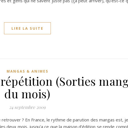
res et gens qui ne savent juste pas (ça peut arriver), qu'est-ce 
LIRE LA SUITE
MANGAS & ANIMES
répétition (Sorties man
du mois)
24 septembre 2009
le retrouver ? En France, le rythme de parution des mangas est, j
les deux mois, jusqu’a ce que la maison d’édition se rende compt