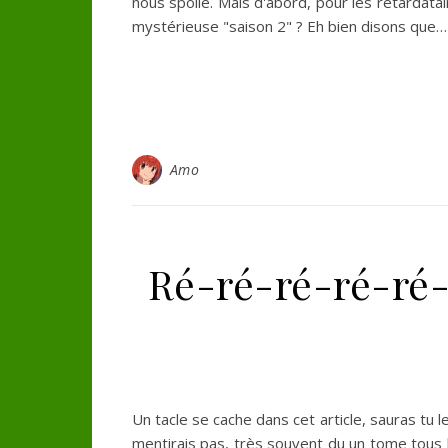
nous spolie. Mais d'abord, pour les retardatai
mystérieuse "saison 2" ? Eh bien disons que…
Amo
Ré-ré-ré-ré-ré-
Un tacle se cache dans cet article, sauras tu 
mentirais pas, très souvent du un tome tous 