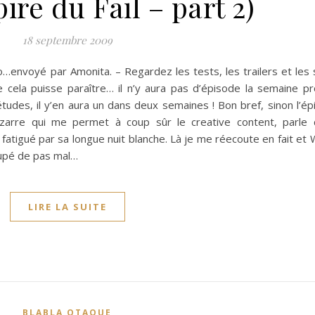
ire du Fail – part 2)
18 septembre 2009
o…envoyé par Amonita. – Regardez les tests, les trailers et les 
 cela puisse paraître… il n’y aura pas d’épisode la semaine pr
tudes, il y’en aura un dans deux semaines ! Bon bref, sinon l’é
zarre qui me permet à coup sûr le creative content, parle 
fatigué par sa longue nuit blanche. Là je me réecoute en fait et 
upé de pas mal…
LIRE LA SUITE
BLABLA OTAQUE