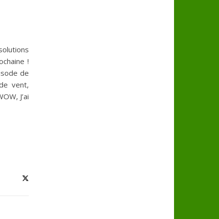
solutions
ochaine !
pisode de
de vent,
WOW, J’ai