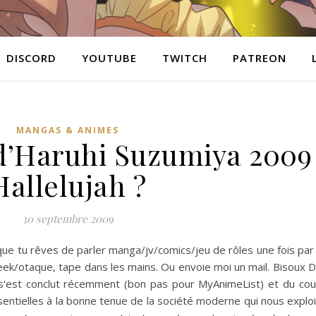
DISCORD
YOUTUBE
TWITCH
PATREON
MANGAS & ANIMES
d’Haruhi Suzumiya 2009
Hallelujah ?
30 septembre 2009
 que tu rêves de parler manga/jv/comics/jeu de rôles une fois pa
eek/otaque, tape dans les mains. Ou envoie moi un mail. Bisoux D
 s'est conclut récemment (bon pas pour MyAnimeList) et du cou
entielles à la bonne tenue de la société moderne qui nous exploi