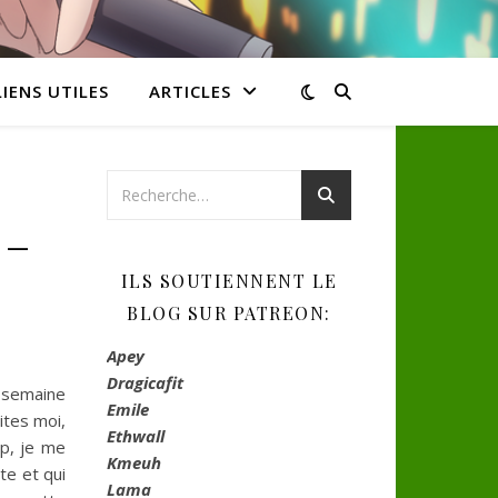
LIENS UTILES
ARTICLES
 –
ILS SOUTIENNENT LE
BLOG SUR PATREON:
Apey
Dragicafit
r semaine
Emile
ites moi,
Ethwall
p, je me
Kmeuh
te et qui
Lama