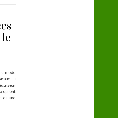
ces
 le
 une mode
icaux. Si
écurseur
x qui ont
e et une