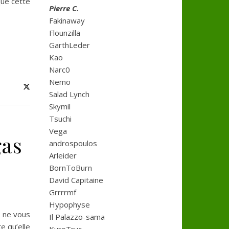
que cette
Pierre C.
Fakinaway
Flounzilla
GarthLeder
Kao
Narc0
Nemo
Salad Lynch
Skymil
Tsuchi
Vega
gas
androspoulos
Arleider
BornToBurn
David Capitaine
Grrrrmf
Hypophyse
e ne vous
Il Palazzo-sama
e qu’elle