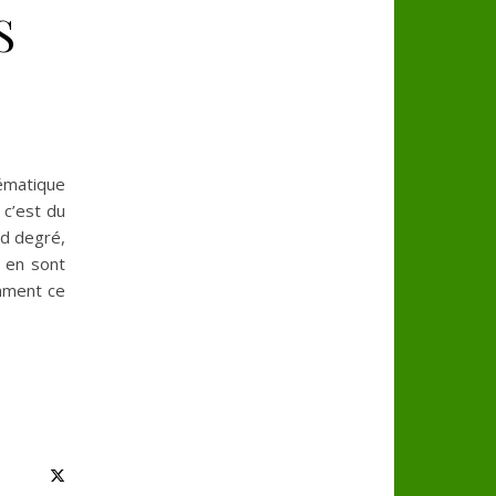
S
lématique
, c’est du
nd degré,
s en sont
emment ce