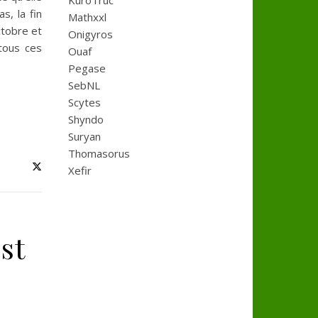
KuroTruc
s, la fin
Mathxxl
ctobre et
Onigyros
tous ces
Ouaf
Pegase
SebNL
Scytes
Shyndo
Suryan
Thomasorus
Xefir
st