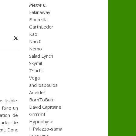
Pierre C.
Fakinaway
Flounzilla
GarthLeder
Kao
Narc0
Nemo
Salad Lynch
Skymil
Tsuchi
Vega
androspoulos
Arleider
BornToBurn
 lisible.
David Capitaine
 faire un
Grrrrmf
ation de
Hypophyse
parler de
Il Palazzo-sama
ent. Donc