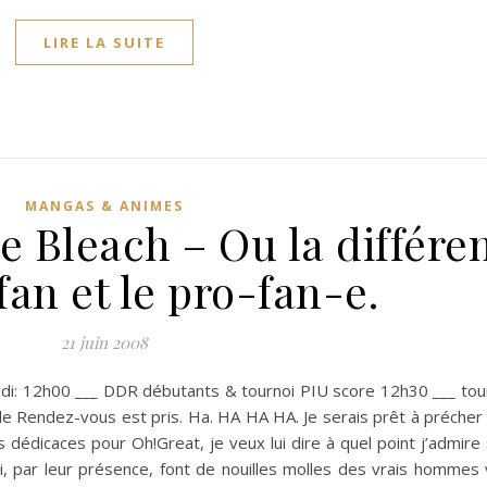
LIRE LA SUITE
MANGAS & ANIMES
e Bleach – Ou la différe
fan et le pro-fan-e.
21 juin 2008
edi: 12h00 ___ DDR débutants & tournoi PIU score 12h30 ___ to
e Rendez-vous est pris. Ha. HA HA HA. Je serais prêt à précher
 dédicaces pour Oh!Great, je veux lui dire à quel point j’admire 
par leur présence, font de nouilles molles des vrais hommes vi