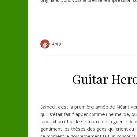
originale. Donc voilà la première impression su
Amo
Guitar Hero 
Samedi, c’est la première année de Néant Ver
qu’il s’était fait frapper comme une merde, qu’i
faudrait arrêter de se foutre de la gueule du 
gentiment les thèses des gens qui crient au lo
ce moment le gouvernement fait un concours pou