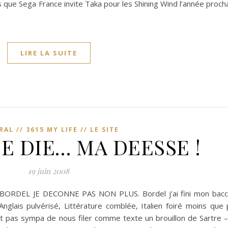
s que Sega France invite Taka pour les Shining Wind l’année procha
LIRE LA SUITE
AL // 3615 MY LIFE // LE SITE
E DIE… MA DEESSE !
19 juin 2008
DEL JE DECONNE PAS NON PLUS. Bordel j’ai fini mon bacca
Anglais pulvérisé, Littérature comblée, Italien foiré moins que
st pas sympa de nous filer comme texte un brouillon de Sartre 