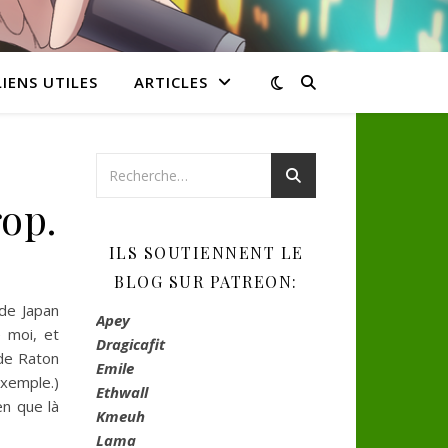
LIENS UTILES
ARTICLES
op.
ILS SOUTIENNENT LE
BLOG SUR PATREON:
 de Japan
Apey
 moi, et
Dragicafit
 de Raton
Emile
exemple.)
Ethwall
en que là
Kmeuh
Lama