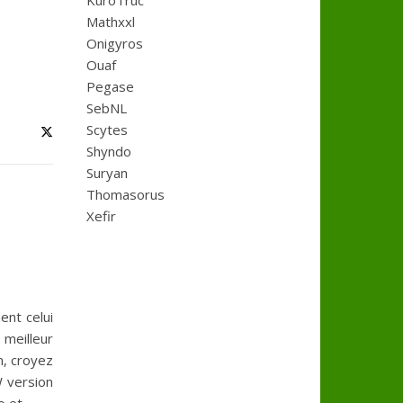
KuroTruc
Mathxxl
Onigyros
Ouaf
Pegase
SebNL
Scytes
Shyndo
Suryan
Thomasorus
Xefir
ent celui
 meilleur
n, croyez
W version