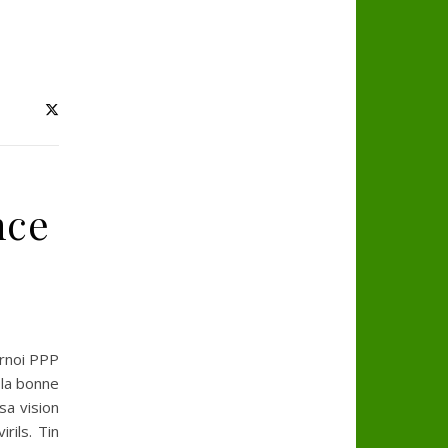
nce
urnoi PPP
 la bonne
sa vision
rils. Tin