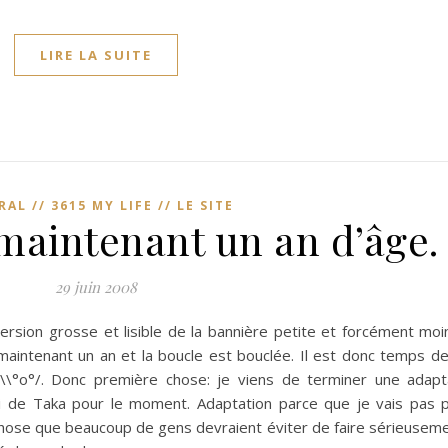
LIRE LA SUITE
AL // 3615 MY LIFE // LE SITE
 maintenant un an d’âge.
29 juin 2008
on grosse et lisible de la bannière petite et forcément moins
maintenant un an et la boucle est bouclée. Il est donc temps de
 \\°o°/. Donc première chose: je viens de terminer une adapt
shi de Taka pour le moment. Adaptation parce que je vais pas 
 chose que beaucoup de gens devraient éviter de faire sérieusem