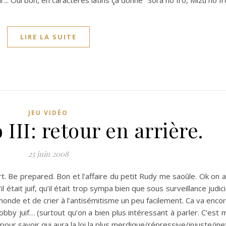
r... Oui bon, en caractères latins ça donne "Sora no Iro, Mizu no I
LIRE LA SUITE
JEU VIDÉO
III: retour en arrière.
25 juin 2008
t. Be prepared. Bon et l’affaire du petit Rudy me saoûle. Ok on 
l était juif, qu’il était trop sympa bien que sous surveillance judic
monde et de crier à l’antisémitisme un peu facilement. Ca va encor
bby juif… (surtout qu’on a bien plus intéressant à parler. C’est 
r savoir qui aura la loi la plus merdique/répressive/injuste/inef