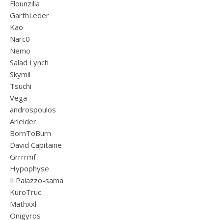
Flounzilla
GarthLeder
Kao
Narc0
Nemo
Salad Lynch
Skymil
Tsuchi
Vega
androspoulos
Arleider
BornToBurn
David Capitaine
Grrrrmf
Hypophyse
Il Palazzo-sama
KuroTruc
Mathxxl
Onigyros