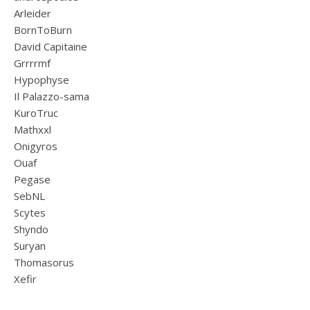
Arleider
BornToBurn
David Capitaine
Grrrrmf
Hypophyse
Il Palazzo-sama
KuroTruc
Mathxxl
Onigyros
Ouaf
Pegase
SebNL
Scytes
Shyndo
Suryan
Thomasorus
Xefir