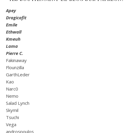
Apey
Dragicafit
Emile
Ethwall
Kmeuh
Lama
Pierre C.
Fakinaway
Flounzilla
GarthLeder
Kao
Narc0
Nemo
Salad Lynch
Skymil
Tsuchi
Vega
androspoulos