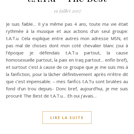
19 juillet 2007
Je suis faible… Il y’a même pas 4 ans, toute ma vie était
rythmée à la musique et aux actions d’un seul groupe:
t.A.T.u. Cela explique entre autres mon adresse MSN, et
pas mal de choses dont mon coté chevalier blanc (oui à
l’époque je défendais t.A.T.u partout, la cause
homosexuelle partout, la paix en Iraq partout… enfin bref),
et surtout c’est à cause de ce groupe que je me suis mis à
la fanfiction, pour la lâcher définitivement après m’être dit
que c’est impensable. – mes fanfics t.A.Tu sont brulées au
fond d’un trou depuis- Donc bref, aujourd’hui, je me suis
procuré The Best de t.A.T.u… Eh oui j’avais…
LIRE LA SUITE