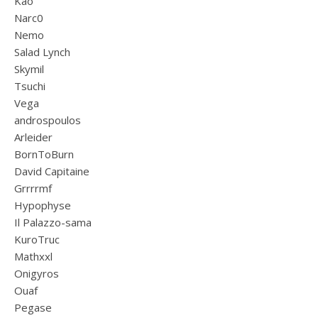
Kao
Narc0
Nemo
Salad Lynch
Skymil
Tsuchi
Vega
androspoulos
Arleider
BornToBurn
David Capitaine
Grrrrmf
Hypophyse
Il Palazzo-sama
KuroTruc
Mathxxl
Onigyros
Ouaf
Pegase