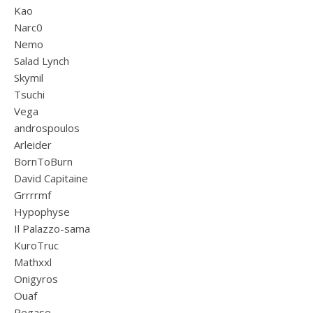
Kao
Narc0
Nemo
Salad Lynch
Skymil
Tsuchi
Vega
androspoulos
Arleider
BornToBurn
David Capitaine
Grrrrmf
Hypophyse
Il Palazzo-sama
KuroTruc
Mathxxl
Onigyros
Ouaf
Pegase