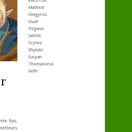
KuroTruc
Mathxxl
Onigyros
Ouaf
Pegase
SebNL
Scytes
Shyndo
Suryan
Thomasorus
Xefir
er
tte fois,
ometteurs