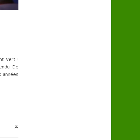
t Vert !
endu. De
s années