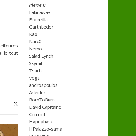
Pierre C.
Fakinaway
Flounzilla
GarthLeder
Kao
Narc0
illeures
Nemo
, le tout
Salad Lynch
Skymil
Tsuchi
Vega
androspoulos
Arleider
BornToBurn
David Capitaine
Grrrrmf
Hypophyse
Il Palazzo-sama