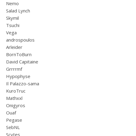
Nemo
Salad Lynch
Skymil
Tsuchi
Vega
androspoulos
Arleider
BornToBurn
David Capitaine
Grrrrmf
Hypophyse
Il Palazzo-sama
KuroTruc
Mathxxl
Onigyros
Ouaf
Pegase
SebNL
Scytes