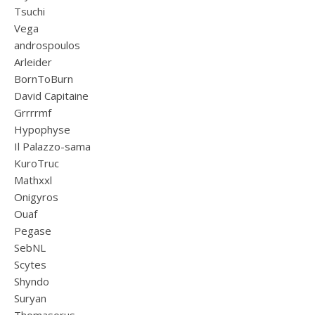
Tsuchi
Vega
androspoulos
Arleider
BornToBurn
David Capitaine
Grrrrmf
Hypophyse
Il Palazzo-sama
KuroTruc
Mathxxl
Onigyros
Ouaf
Pegase
SebNL
Scytes
Shyndo
Suryan