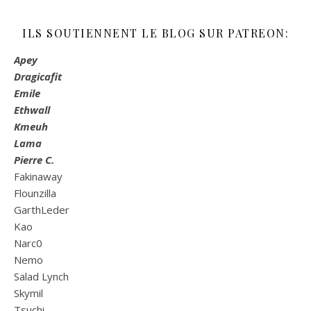
ILS SOUTIENNENT LE BLOG SUR PATREON:
Apey
Dragicafit
Emile
Ethwall
Kmeuh
Lama
Pierre C.
Fakinaway
Flounzilla
GarthLeder
Kao
Narc0
Nemo
Salad Lynch
Skymil
Tsuchi