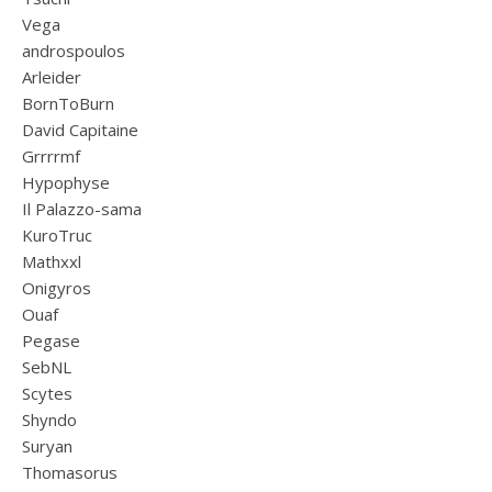
Vega
androspoulos
Arleider
BornToBurn
David Capitaine
Grrrrmf
Hypophyse
Il Palazzo-sama
KuroTruc
Mathxxl
Onigyros
Ouaf
Pegase
SebNL
Scytes
Shyndo
Suryan
Thomasorus