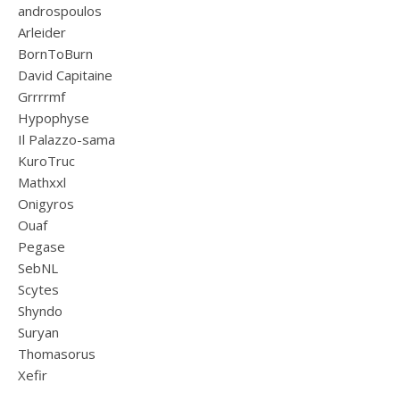
androspoulos
Arleider
BornToBurn
David Capitaine
Grrrrmf
Hypophyse
Il Palazzo-sama
KuroTruc
Mathxxl
Onigyros
Ouaf
Pegase
SebNL
Scytes
Shyndo
Suryan
Thomasorus
Xefir