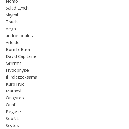
Nemo
Salad Lynch
Skymil
Tsuchi
Vega
androspoulos
Arleider
BornToBurn
David Capitaine
Grrrrmf
Hypophyse
Il Palazzo-sama
KuroTruc
Mathxxl
Onigyros
Ouaf
Pegase
SebNL
Scytes