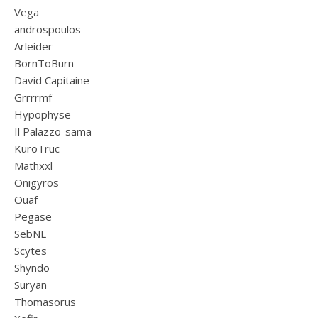
Vega
androspoulos
Arleider
BornToBurn
David Capitaine
Grrrrmf
Hypophyse
Il Palazzo-sama
KuroTruc
Mathxxl
Onigyros
Ouaf
Pegase
SebNL
Scytes
Shyndo
Suryan
Thomasorus