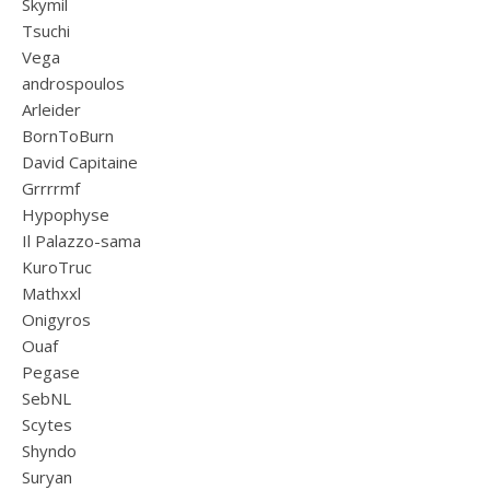
Skymil
Tsuchi
Vega
androspoulos
Arleider
BornToBurn
David Capitaine
Grrrrmf
Hypophyse
Il Palazzo-sama
KuroTruc
Mathxxl
Onigyros
Ouaf
Pegase
SebNL
Scytes
Shyndo
Suryan