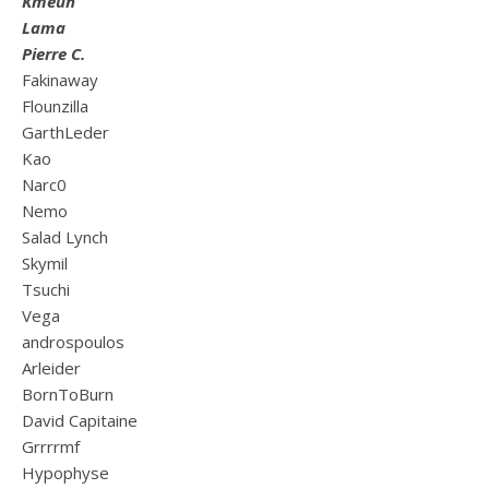
Kmeuh
Lama
Pierre C.
Fakinaway
Flounzilla
GarthLeder
Kao
Narc0
Nemo
Salad Lynch
Skymil
Tsuchi
Vega
androspoulos
Arleider
BornToBurn
David Capitaine
Grrrrmf
Hypophyse