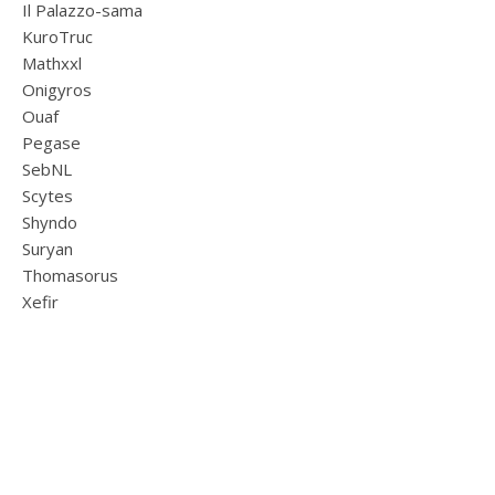
Il Palazzo-sama
KuroTruc
Mathxxl
Onigyros
Ouaf
Pegase
SebNL
Scytes
Shyndo
Suryan
Thomasorus
Xefir