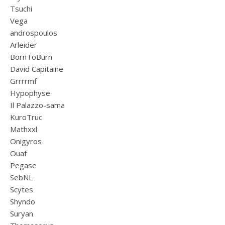
Tsuchi
Vega
androspoulos
Arleider
BornToBurn
David Capitaine
Grrrrmf
Hypophyse
Il Palazzo-sama
KuroTruc
Mathxxl
Onigyros
Ouaf
Pegase
SebNL
Scytes
Shyndo
Suryan