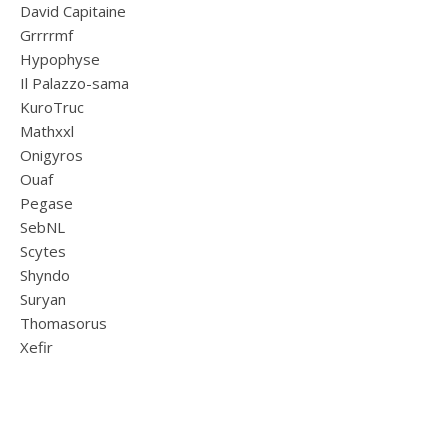
David Capitaine
Grrrrmf
Hypophyse
Il Palazzo-sama
KuroTruc
Mathxxl
Onigyros
Ouaf
Pegase
SebNL
Scytes
Shyndo
Suryan
Thomasorus
Xefir