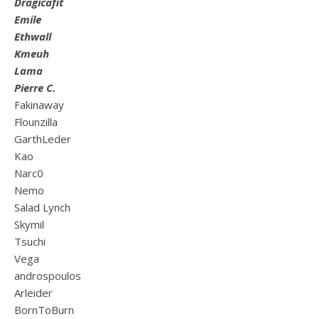
Dragicafit
Emile
Ethwall
Kmeuh
Lama
Pierre C.
Fakinaway
Flounzilla
GarthLeder
Kao
Narc0
Nemo
Salad Lynch
Skymil
Tsuchi
Vega
androspoulos
Arleider
BornToBurn