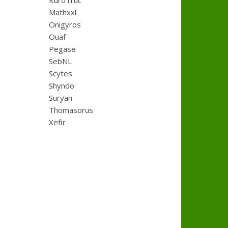
KuroTruc
Mathxxl
Onigyros
Ouaf
Pegase
SebNL
Scytes
Shyndo
Suryan
Thomasorus
Xefir