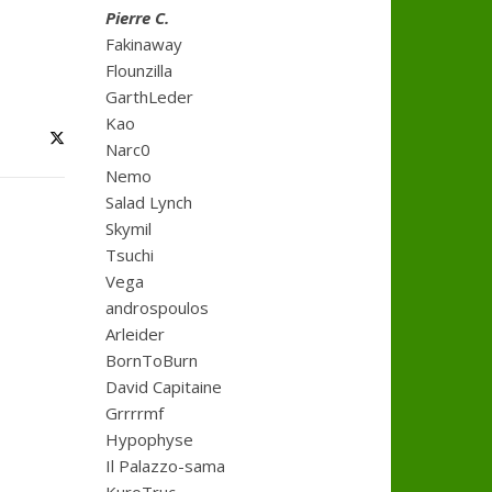
Pierre C.
Fakinaway
Flounzilla
GarthLeder
Kao
Narc0
Nemo
Salad Lynch
Skymil
Tsuchi
Vega
androspoulos
Arleider
BornToBurn
David Capitaine
Grrrrmf
Hypophyse
Il Palazzo-sama