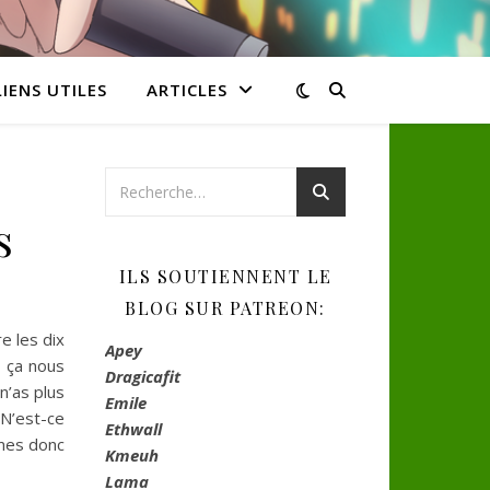
LIENS UTILES
ARTICLES
s
ILS SOUTIENNENT LE
BLOG SUR PATREON:
 les dix
Apey
e ça nous
Dragicafit
’as plus
Emile
 N’est-ce
Ethwall
mes donc
Kmeuh
Lama