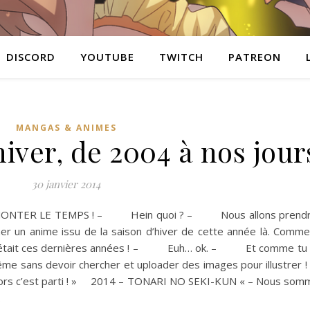
DISCORD
YOUTUBE
TWITCH
PATREON
MANGAS & ANIMES
hiver, de 2004 à nos jour
30 janvier 2014
REMONTER LE TEMPS ! – Hein quoi ? – Nous allons prendre
ner un anime issu de la saison d’hiver de cette année là. Comm
 c’était ces dernières années ! – Euh… ok. – Et comme tu n
e même sans devoir chercher et uploader des images pour illustrer !
 c’est parti ! » 2014 – TONARI NO SEKI-KUN « – Nous som
…