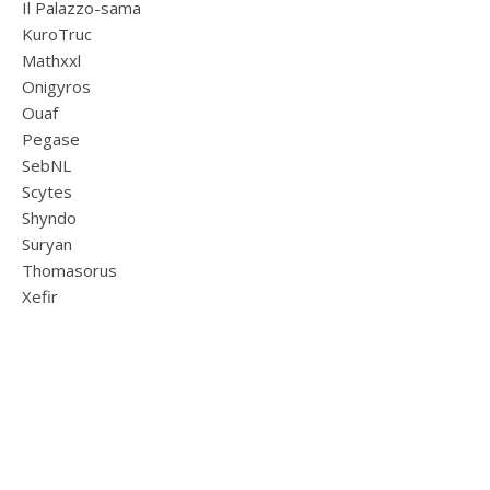
Il Palazzo-sama
KuroTruc
Mathxxl
Onigyros
Ouaf
Pegase
SebNL
Scytes
Shyndo
Suryan
Thomasorus
Xefir