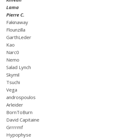
Lama
Pierre C.
Fakinaway
Flounzilla
GarthLeder
Kao
Narc0
Nemo
Salad Lynch
Skymil
Tsuchi
Vega
androspoulos
Arleider
BornToBurn
David Capitaine
Grrrrmf
Hypophyse