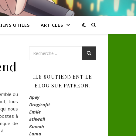
LIENS UTILES
ARTICLES
end
ILS SOUTIENNENT LE
BLOG SUR PATREON:
semble du
Apey
out, tous
Dragicafit
 qui nous
Emile
 postes à
Ethwall
anque de
Kmeuh
s à…
Lama