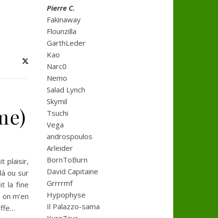
Pierre C.
Fakinaway
Flounzilla
GarthLeder
Kao
Narc0
Nemo
Salad Lynch
Skymil
me)
Tsuchi
Vega
androspoulos
Arleider
BornToBurn
 plaisir,
David Capitaine
là ou sur
Grrrrmf
t la fine
Hypophyse
s on m’en
Il Palazzo-sama
iffe…