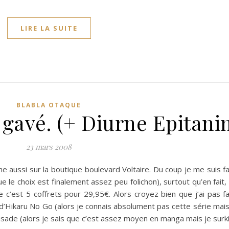
LIRE LA SUITE
BLABLA OTAQUE
 gavé. (+ Diurne Epitani
23 mars 2008
e aussi sur la boutique boulevard Voltaire. Du coup je me suis fait
 le choix est finalement assez peu folichon), surtout qu’en fait, 
 c’est 5 coffrets pour 29,95€. Alors croyez bien que j’ai pas fai
s d’Hikaru No Go (alors je connais absolument pas cette série mai
rusade (alors je sais que c’est assez moyen en manga mais je surk