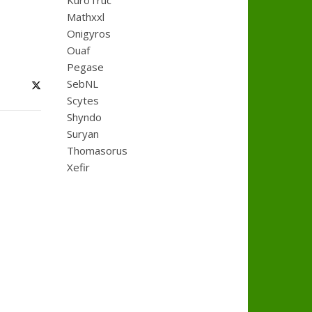
KuroTruc
Mathxxl
Onigyros
Ouaf
Pegase
SebNL
Scytes
Shyndo
Suryan
Thomasorus
Xefir