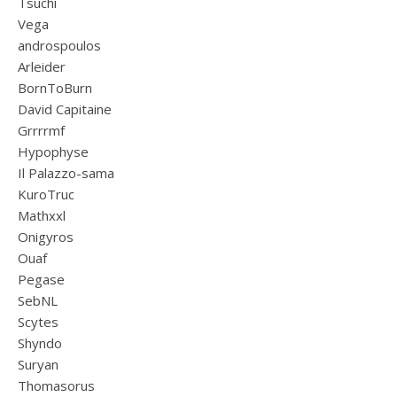
Tsuchi
Vega
androspoulos
Arleider
BornToBurn
David Capitaine
Grrrrmf
Hypophyse
Il Palazzo-sama
KuroTruc
Mathxxl
Onigyros
Ouaf
Pegase
SebNL
Scytes
Shyndo
Suryan
Thomasorus