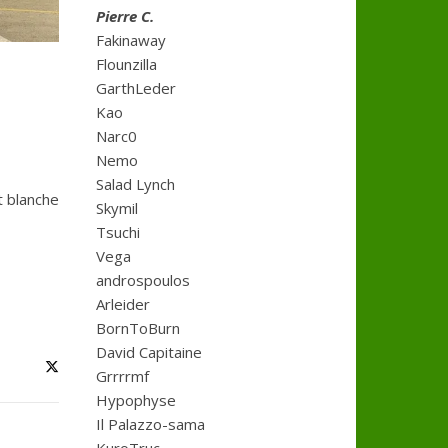
Pierre C.
Fakinaway
Flounzilla
GarthLeder
Kao
Narc0
Nemo
Salad Lynch
t blanche
Skymil
Tsuchi
Vega
androspoulos
Arleider
BornToBurn
David Capitaine
Grrrrmf
Hypophyse
Il Palazzo-sama