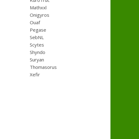
KuroTruc
Mathxxl
Onigyros
Ouaf
Pegase
SebNL
Scytes
Shyndo
Suryan
Thomasorus
Xefir