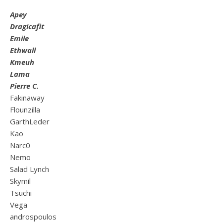
Apey
Dragicafit
Emile
Ethwall
Kmeuh
Lama
Pierre C.
Fakinaway
Flounzilla
GarthLeder
Kao
Narc0
Nemo
Salad Lynch
Skymil
Tsuchi
Vega
androspoulos