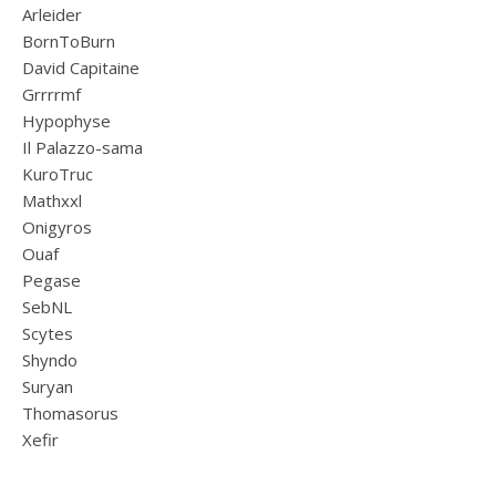
Arleider
BornToBurn
David Capitaine
Grrrrmf
Hypophyse
Il Palazzo-sama
KuroTruc
Mathxxl
Onigyros
Ouaf
Pegase
SebNL
Scytes
Shyndo
Suryan
Thomasorus
Xefir