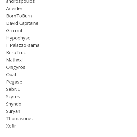
androspoulos
Arleider
BornToBurn
David Capitaine
Grrrrmf
Hypophyse
Il Palazzo-sama
KuroTruc
Mathxxl
Onigyros
Ouaf
Pegase
SebNL
Scytes
Shyndo
Suryan
Thomasorus
Xefir