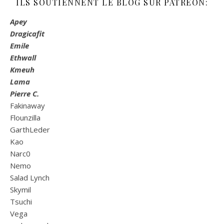
ILS SOUTIENNENT LE BLOG SUR PATREON:
Apey
Dragicafit
Emile
Ethwall
Kmeuh
Lama
Pierre C.
Fakinaway
Flounzilla
GarthLeder
Kao
Narc0
Nemo
Salad Lynch
Skymil
Tsuchi
Vega