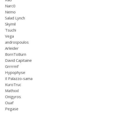
Narc0
Nemo
Salad Lynch
Skymil
Tsuchi
Vega
androspoulos
Arleider
BornToBurn
David Capitaine
Grrrrmf
Hypophyse
Il Palazzo-sama
KuroTruc
Mathxxl
Onigyros
Ouaf
Pegase