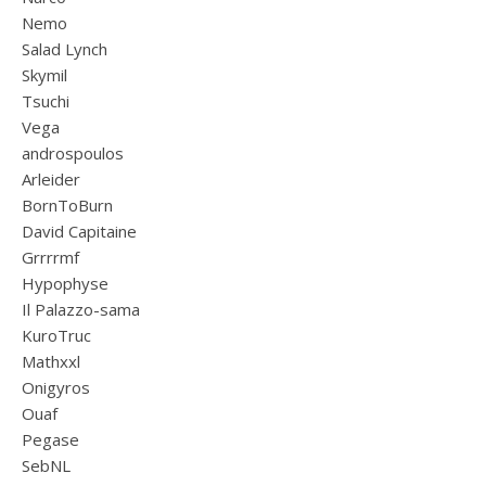
Nemo
Salad Lynch
Skymil
Tsuchi
Vega
androspoulos
Arleider
BornToBurn
David Capitaine
Grrrrmf
Hypophyse
Il Palazzo-sama
KuroTruc
Mathxxl
Onigyros
Ouaf
Pegase
SebNL