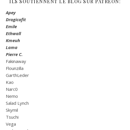
ILS SOUTIENNENT LE BLOG SUR PATREON:
Apey
Dragicafit
Emile
Ethwall
Kmeuh
Lama
Pierre C.
Fakinaway
Flounzilla
GarthLeder
Kao
Narc0
Nemo
Salad Lynch
Skymil
Tsuchi
Vega