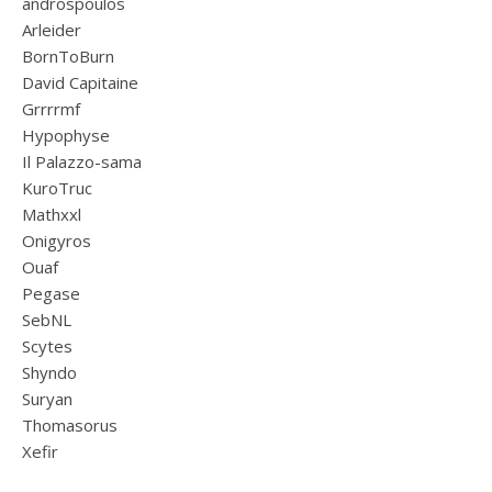
androspoulos
Arleider
BornToBurn
David Capitaine
Grrrrmf
Hypophyse
Il Palazzo-sama
KuroTruc
Mathxxl
Onigyros
Ouaf
Pegase
SebNL
Scytes
Shyndo
Suryan
Thomasorus
Xefir