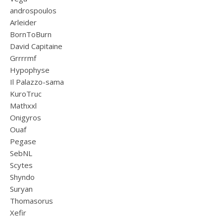
androspoulos
Arleider
BornToBurn
David Capitaine
Grrrrmf
Hypophyse
Il Palazzo-sama
KuroTruc
Mathxxl
Onigyros
Ouaf
Pegase
SebNL
Scytes
Shyndo
Suryan
Thomasorus
Xefir