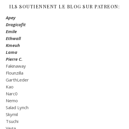
ILS SOUTIENNENT LE BLOG SUR PATREON:
Apey
Dragicafit
Emile
Ethwall
Kmeuh
Lama
Pierre C.
Fakinaway
Flounzilla
GarthLeder
Kao
Narc0
Nemo
Salad Lynch
Skymil
Tsuchi
Vega