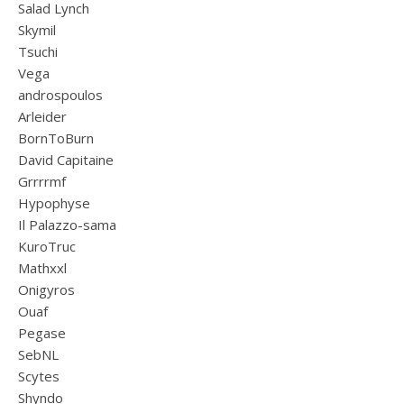
Salad Lynch
Skymil
Tsuchi
Vega
androspoulos
Arleider
BornToBurn
David Capitaine
Grrrrmf
Hypophyse
Il Palazzo-sama
KuroTruc
Mathxxl
Onigyros
Ouaf
Pegase
SebNL
Scytes
Shyndo