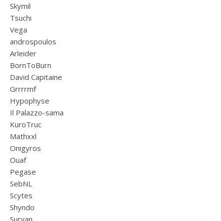
Skymil
Tsuchi
Vega
androspoulos
Arleider
BornToBurn
David Capitaine
Grrrrmf
Hypophyse
Il Palazzo-sama
KuroTruc
Mathxxl
Onigyros
Ouaf
Pegase
SebNL
Scytes
Shyndo
Suryan