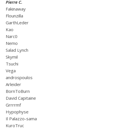
Pierre C.
Fakinaway
Flounzilla
GarthLeder
Kao
Narc0
Nemo
Salad Lynch
Skymil
Tsuchi
Vega
androspoulos
Arleider
BornToBurn
David Capitaine
Grrrrmf
Hypophyse
Il Palazzo-sama
KuroTruc