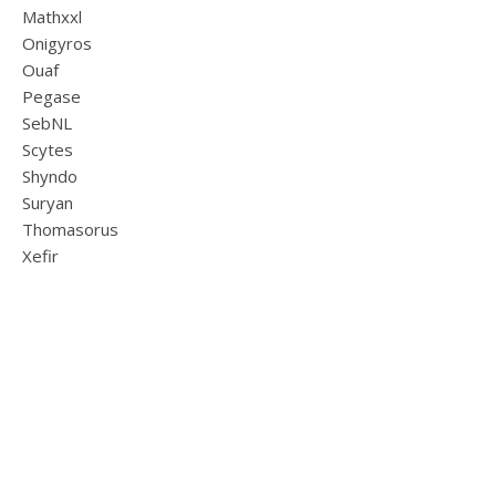
Mathxxl
Onigyros
Ouaf
Pegase
SebNL
Scytes
Shyndo
Suryan
Thomasorus
Xefir