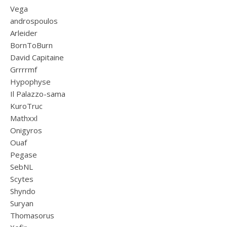
Vega
androspoulos
Arleider
BornToBurn
David Capitaine
Grrrrmf
Hypophyse
Il Palazzo-sama
KuroTruc
Mathxxl
Onigyros
Ouaf
Pegase
SebNL
Scytes
Shyndo
Suryan
Thomasorus