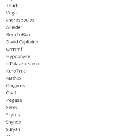
Tsuchi
Vega
androspoulos
Arleider
BornToBurn
David Capitaine
Grrrrmf
Hypophyse
Il Palazzo-sama
KuroTruc
Mathxxl
Onigyros
Ouaf
Pegase
SebNL
Scytes
Shyndo
Suryan