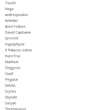
Tsuchi
Vega
androspoulos
Arleider
BornToBurn
David Capitaine
Grrrrmf
Hypophyse
Il Palazzo-sama
KuroTruc
Mathxxl
Onigyros
Ouaf
Pegase
SebNL
Scytes
Shyndo
Suryan
Thomasorus