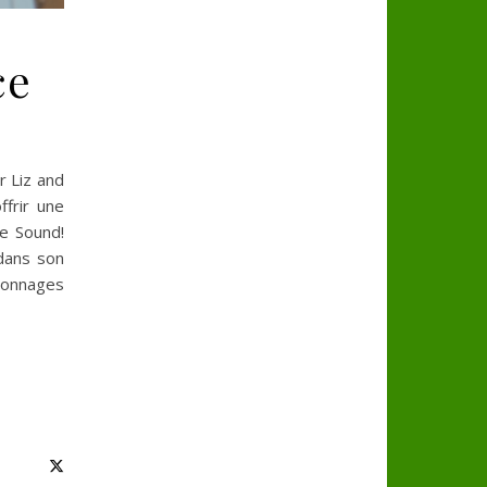
ce
r Liz and
frir une
ie Sound!
dans son
rsonnages