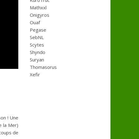
KuroTruc
Mathxxl
Onigyros
Ouaf
Pegase
SebNL
Scytes
Shyndo
Suryan
Thomasorus
Xefir
son ! Une
e la Mer)
 coups de