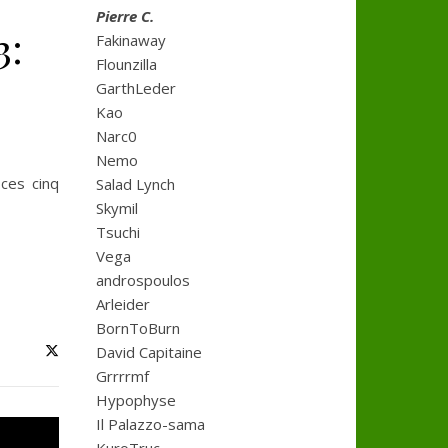
Pierre C.
3:
Fakinaway
Flounzilla
GarthLeder
Kao
Narc0
Nemo
ces cinq
Salad Lynch
Skymil
Tsuchi
Vega
androspoulos
Arleider
BornToBurn
David Capitaine
Grrrrmf
Hypophyse
Il Palazzo-sama