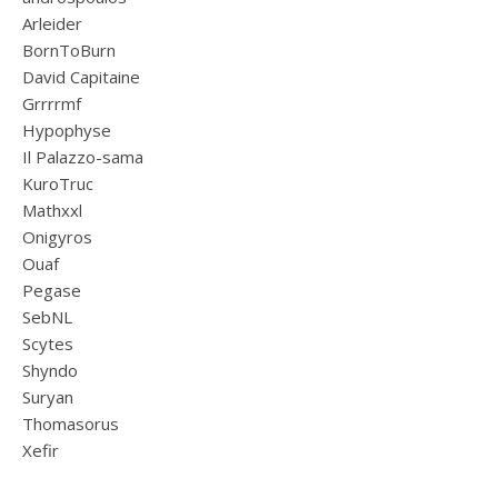
Arleider
BornToBurn
David Capitaine
Grrrrmf
Hypophyse
Il Palazzo-sama
KuroTruc
Mathxxl
Onigyros
Ouaf
Pegase
SebNL
Scytes
Shyndo
Suryan
Thomasorus
Xefir