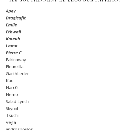
Apey
Dragicafit
Emile
Ethwall
Kmeuh
Lama
Pierre C.
Fakinaway
Flounzilla
GarthLeder
Kao
Narc0
Nemo
Salad Lynch
Skymil
Tsuchi
Vega
androspoulos