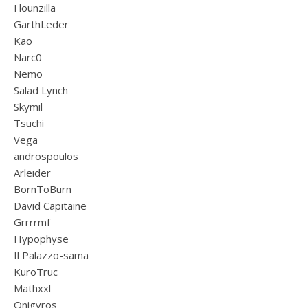
Flounzilla
GarthLeder
Kao
Narc0
Nemo
Salad Lynch
Skymil
Tsuchi
Vega
androspoulos
Arleider
BornToBurn
David Capitaine
Grrrrmf
Hypophyse
Il Palazzo-sama
KuroTruc
Mathxxl
Onigyros