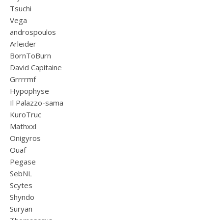
Tsuchi
Vega
androspoulos
Arleider
BornToBurn
David Capitaine
Grrrrmf
Hypophyse
Il Palazzo-sama
KuroTruc
Mathxxl
Onigyros
Ouaf
Pegase
SebNL
Scytes
Shyndo
Suryan