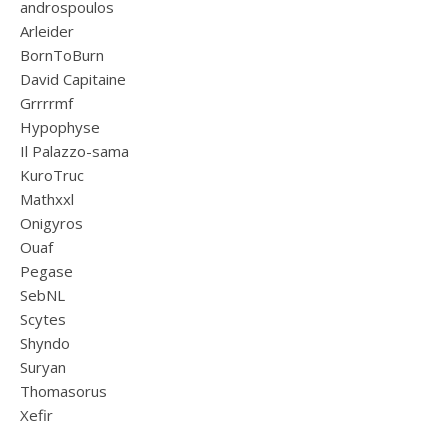
androspoulos
Arleider
BornToBurn
David Capitaine
Grrrrmf
Hypophyse
Il Palazzo-sama
KuroTruc
Mathxxl
Onigyros
Ouaf
Pegase
SebNL
Scytes
Shyndo
Suryan
Thomasorus
Xefir