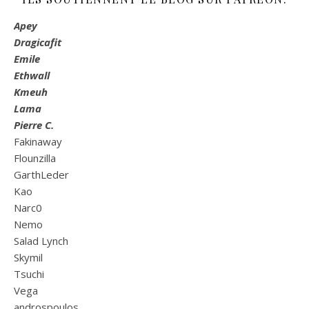
Apey
Dragicafit
Emile
Ethwall
Kmeuh
Lama
Pierre C.
Fakinaway
Flounzilla
GarthLeder
Kao
Narc0
Nemo
Salad Lynch
Skymil
Tsuchi
Vega
androspoulos