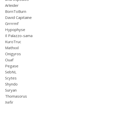
Arleider
BornToBurn
David Capitaine
Grrrrmf
Hypophyse
Il Palazzo-sama
KuroTruc
Mathxxl
Onigyros
Ouaf
Pegase
SebNL
Scytes
Shyndo
Suryan
Thomasorus
Xefir