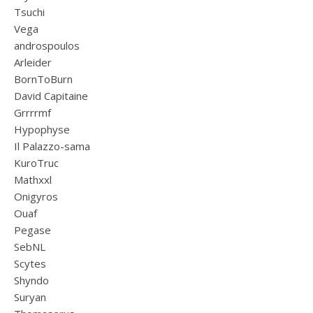
Tsuchi
Vega
androspoulos
Arleider
BornToBurn
David Capitaine
Grrrrmf
Hypophyse
Il Palazzo-sama
KuroTruc
Mathxxl
Onigyros
Ouaf
Pegase
SebNL
Scytes
Shyndo
Suryan