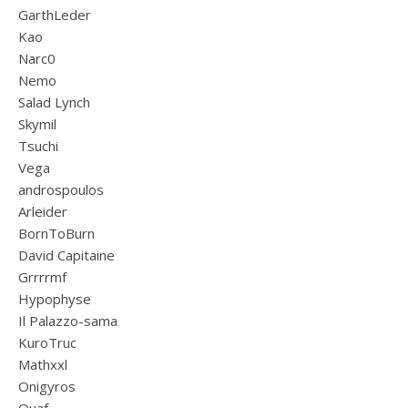
GarthLeder
Kao
Narc0
Nemo
Salad Lynch
Skymil
Tsuchi
Vega
androspoulos
Arleider
BornToBurn
David Capitaine
Grrrrmf
Hypophyse
Il Palazzo-sama
KuroTruc
Mathxxl
Onigyros
Ouaf