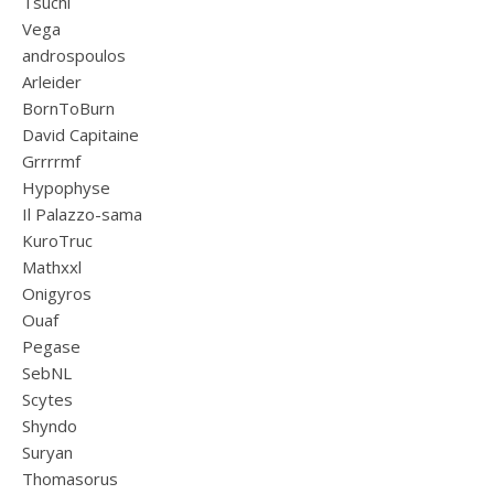
Tsuchi
Vega
androspoulos
Arleider
BornToBurn
David Capitaine
Grrrrmf
Hypophyse
Il Palazzo-sama
KuroTruc
Mathxxl
Onigyros
Ouaf
Pegase
SebNL
Scytes
Shyndo
Suryan
Thomasorus