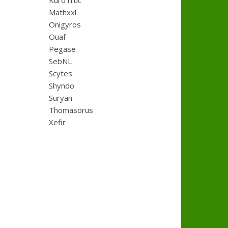
KuroTruc
Mathxxl
Onigyros
Ouaf
Pegase
SebNL
Scytes
Shyndo
Suryan
Thomasorus
Xefir