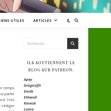
LIENS UTILES
ARTICLES
:
ILS SOUTIENNENT LE
BLOG SUR PATREON:
Apey
Dragicafit
mon temps
Emile
si parler
Ethwall
bord Très
Kmeuh
t rédiger
Lama