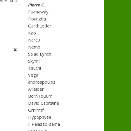
esque 400
Pierre C.
Fakinaway
Flounzilla
GarthLeder
Kao
Narc0
Nemo
Salad Lynch
Skymil
Tsuchi
Vega
androspoulos
Arleider
BornToBurn
David Capitaine
Grrrrmf
Hypophyse
Il Palazzo-sama