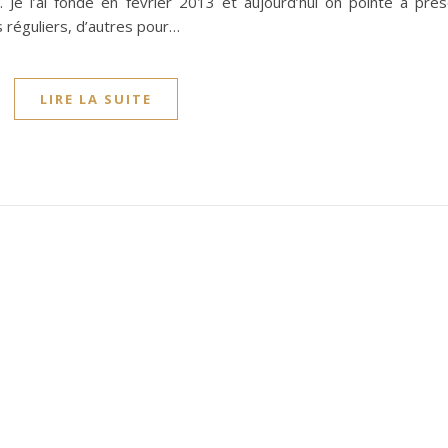
. Je l’ai fondé en février 2013 et aujourd’hui on pointe à pr
s réguliers, d’autres pour…
LIRE LA SUITE