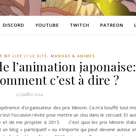
DISCORD
YOUTUBE
TWITCH
PATREON
,
5 MY LIFE // LE SITE
MANGAS & ANIMES
de l’animation japonaise
omment c’est à dire ?
22 juillet 2014
expérience d’organisateur des prix Minorin. Ca m’a bouffé tout 
c’est l’occasion révée pour mettre un clou dans le cercueil. Et aus
ise et de me projeter à 2015. C’est quoi les prix Minorin d’a
 un blog « participatif » ou n’importe qui peut devenir auteur e