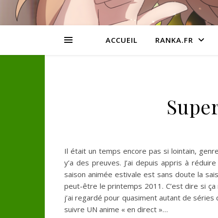
ACCUEIL
RANKA.FR
Supe
Il était un temps encore pas si lointain, gen
y’a des preuves. J’ai depuis appris à rédui
saison animée estivale est sans doute la sais
peut-être le printemps 2011. C’est dire si ç
j’ai regardé pour quasiment autant de séries q
suivre UN anime « en direct »…