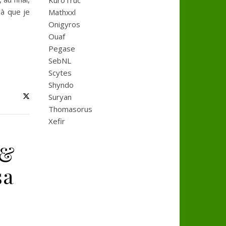
KuroTruc
jà que je
Mathxxl
Onigyros
Ouaf
Pegase
SebNL
Scytes
Shyndo
Suryan
Thomasorus
Xefir
 &
sa