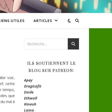
LIENS UTILES
ARTICLES
ILS SOUTIENNENT LE
BLOG SUR PATREON:
ler voir,
Apey
ef, cette
Dragicafit
de temps,
Emile
sodes que
Ethwall
 du mal à
Kmeuh
Lama