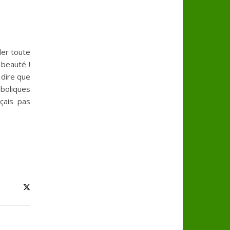
ler toute
 beauté !
 dire que
mboliques
çais pas