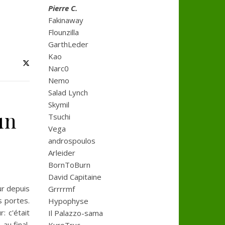
Pierre C.
Fakinaway
Flounzilla
GarthLeder
Kao
Narc0
Nemo
Salad Lynch
Skymil
un
Tsuchi
Vega
androspoulos
Arleider
BornToBurn
David Capitaine
ur depuis
Grrrrmf
s portes.
Hypophyse
: c'était
Il Palazzo-sama
au final,