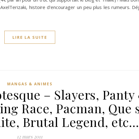
'AxelTerizaki, histoire d'encourager un peu plus les rumeurs. Dé
LIRE LA SUITE
MANGAS & ANIMES
otesque – Slayers, Panty
ing Race, Pacman, Que 
aite, Brutal Legend, etc…
12 mars 2011