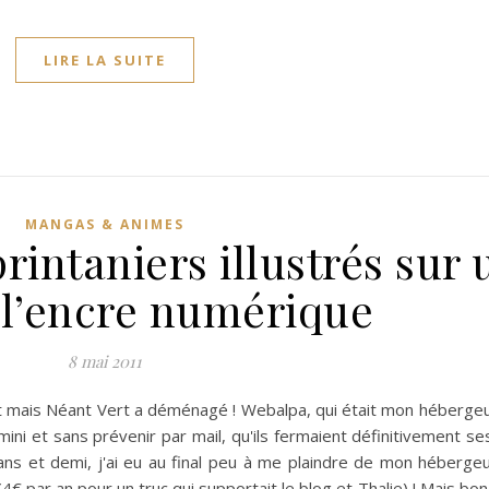
LIRE LA SUITE
MANGAS & ANIMES
rintaniers illustrés sur 
à l’encre numérique
8 mai 2011
 mais Néant Vert a déménagé ! Webalpa, qui était mon héberge
ni et sans prévenir par mail, qu'ils fermaient définitivement se
 et demi, j'ai eu au final peu à me plaindre de mon hébergeur
4€ par an pour un truc qui supportait le blog et Thalie) ! Mais bon, 