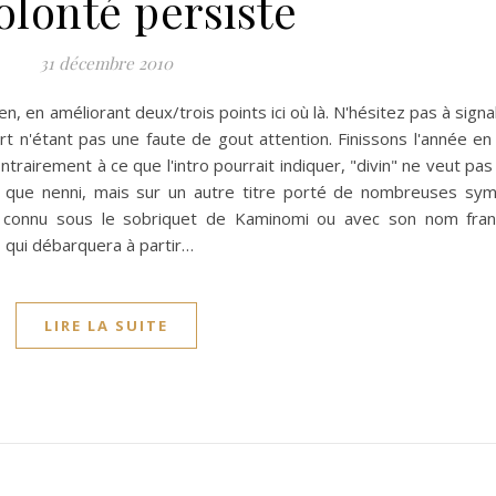
olonté persiste
31 décembre 2010
ien, en améliorant deux/trois points ici où là. N'hésitez pas à signa
t n'étant pas une faute de gout attention. Finissons l'année en
ontrairement à ce que l'intro pourrait indiquer, "divin" ne veut pas
non, que nenni, mais sur un autre titre porté de nombreuses sy
 connu sous le sobriquet de Kaminomi ou avec son nom fran
 qui débarquera à partir…
LIRE LA SUITE