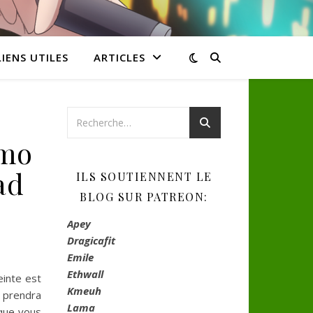
LIENS UTILES
ARTICLES
omo
ad
ILS SOUTIENNENT LE
BLOG SUR PATREON:
Apey
Dragicafit
Emile
Ethwall
einte est
Kmeuh
e prendra
Lama
 que vous