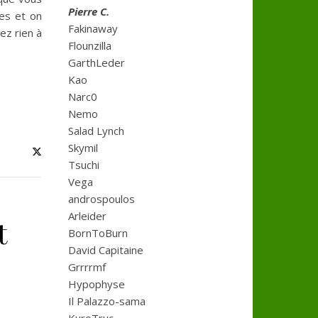
Pierre C.
es et on
Fakinaway
ez rien à
Flounzilla
GarthLeder
Kao
Narc0
Nemo
Salad Lynch
Skymil
Tsuchi
Vega
androspoulos
Arleider
t
BornToBurn
David Capitaine
Grrrrmf
Hypophyse
Il Palazzo-sama