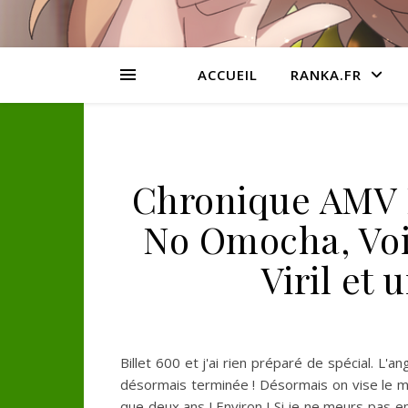
ACCUEIL
RANKA.FR
Chronique AMV N
No Omocha, Voi
Viril et
Billet 600 et j'ai rien préparé de spécial. L'
désormais terminée ! Désormais on vise le milli
que deux ans ! Environ ! Si je ne meurs pas 