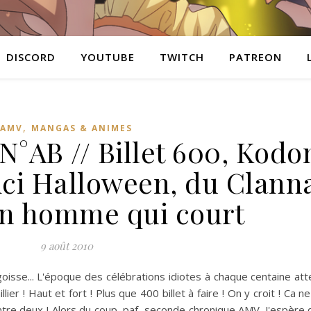
DISCORD
YOUTUBE
TWITCH
PATREON
,
AMV
MANGAS & ANIMES
°AB // Billet 600, Kod
ci Halloween, du Clann
 un homme qui court
9 août 2010
angoisse... L'époque des célébrations idiotes à chaque centaine att
er ! Haut et fort ! Plus que 400 billet à faire ! On y croit ! Ca n
entre deux ! Alors du coup, paf, seconde chronique AMV. J'espère