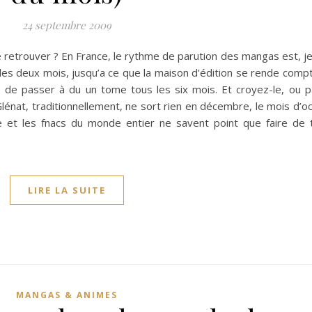
24 septembre 2009
le retrouver ? En France, le rythme de parution des mangas est, j
les deux mois, jusqu’a ce que la maison d’édition se rende compt
s de passer à du un tome tous les six mois. Et croyez-le, ou pa
Glénat, traditionnellement, ne sort rien en décembre, le mois d’o
e et les fnacs du monde entier ne savent point que faire de 
LIRE LA SUITE
MANGAS & ANIMES