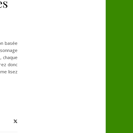
es
ion basée
ersonnage
s, chaque
erez donc
 me lisez