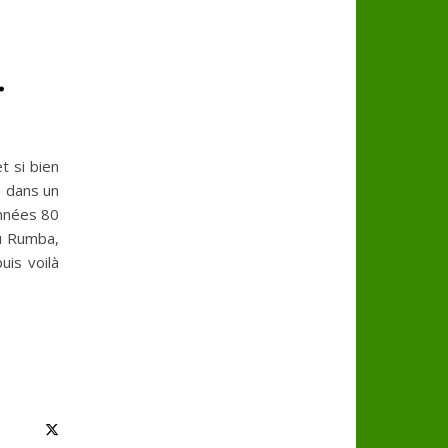
.
t si bien
é dans un
années 80
u Rumba,
uis voilà