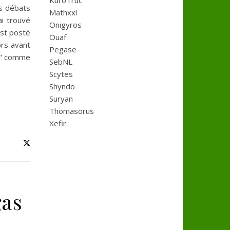
KuroTruc
es débats
Mathxxl
ai trouvé
Onigyros
est posté
Ouaf
ors avant
Pegase
 !!" comme
SebNL
Scytes
Shyndo
Suryan
Thomasorus
Xefir
gas