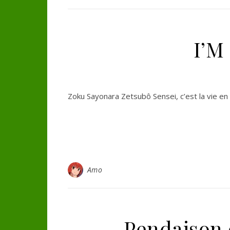
I’M
Zoku Sayonara Zetsubô Sensei, c’est la vie en
Amo
Pendaison o