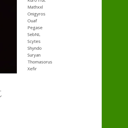
KuroTruc
Mathxxl
Onigyros
Ouaf
Pegase
SebNL
Scytes
Shyndo
Suryan
Thomasorus
Xefir
t