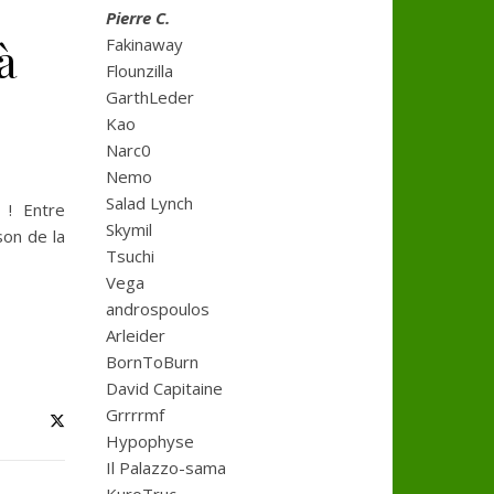
Pierre C.
à
Fakinaway
Flounzilla
GarthLeder
Kao
Narc0
Nemo
Salad Lynch
 ! Entre
Skymil
son de la
Tsuchi
Vega
androspoulos
Arleider
BornToBurn
David Capitaine
Grrrrmf
Hypophyse
Il Palazzo-sama