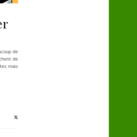
er
aucoup de
ochent de
ites mais