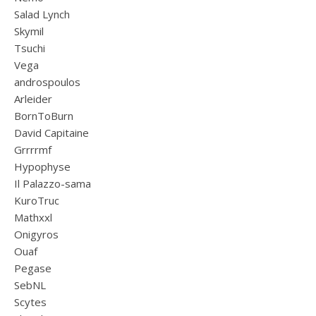
Salad Lynch
Skymil
Tsuchi
Vega
androspoulos
Arleider
BornToBurn
David Capitaine
Grrrrmf
Hypophyse
Il Palazzo-sama
KuroTruc
Mathxxl
Onigyros
Ouaf
Pegase
SebNL
Scytes